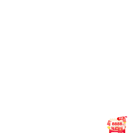
样才能堵住他的突破通道。而这其中沟通至关重要，
一旦出现失误，很可能导致对方轻松得分。
另外，在体能管理上，两位明星球员必须保持良好状
态，以应付长时间高强度比赛所带来的压力。只有保
持最佳竞技状态，他们才能够在关键比赛中发挥决定
性作用，为球队赢得胜利。
4、提升替补阵容质量
替补阵容的质量直接影响整支球队在赛季中的表现。
面对像掘金和雷霆这样强劲的竞争者，仅靠主力球员
是不够的。因此，提高替补席深度是未来发展的关键
一步。
首先，可以考虑通过交易引入一些具有即战力的新
援，以增强替补席上的竞争力。这不仅能为主力减轻