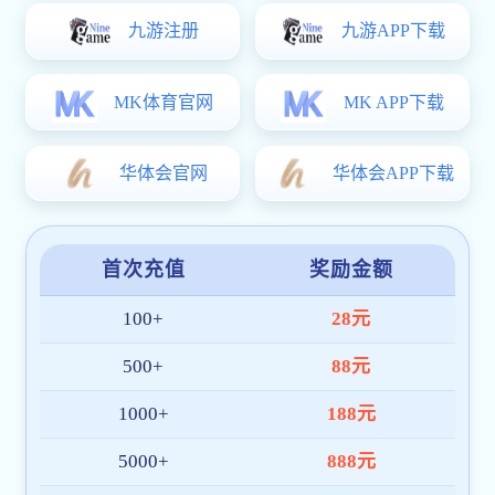
湖人需提升实力才能与掘金雷
霆抗衡詹东里同场对SGA的防
守挑战
2026-03-27 18:09
76 次阅读
首页
/
体育焦点
在当今的NBA联盟中，湖人队面临着来自掘金和雷霆
等强队的激烈竞争。为了在季后赛中立足，湖人需要
提升整体实力，尤其是在防守端的表现。尤其是面对
如SGA这样具备极强进攻能力的对手时，湖人必须找
到有效的防守策略。本文将从四个方面详细探讨湖人
如何提升实力以应对掘金和雷霆，并重点分析詹姆斯
与东契奇同场对SGA进行防守时所遇到的挑战。