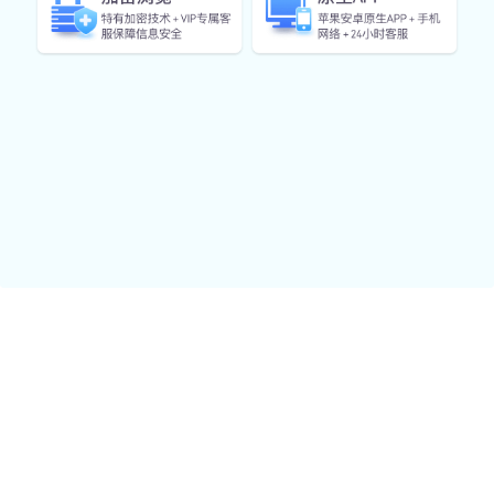
们不断克服困难，朝着目标迈进，并最终实现了夺冠
梦想。这一历程不仅仅是对足球技术的追求，更是对
团队精神和毅力的一次集中体现。
2、关键球员的突出表现
夺冠过程中，有几位核心球员展现出了令人瞩目的表
现，她们不仅为球队贡献了精彩进球，也在关键时刻
用冷静和智慧引领全队。比如，在决赛中，一名前锋
通过个人能力打入制胜进球，为球队锁定胜局，其果
敢和精准让人印象深刻。
此外，中场组织者在比赛中的调度也至关重要，她以
其出色的视野和传球能力，将整个球队串联起来。在
防守端，后卫线上的一位年轻小将则充分展现了出色
的防守技巧，多次化解对手威胁攻势，为最终胜利奠