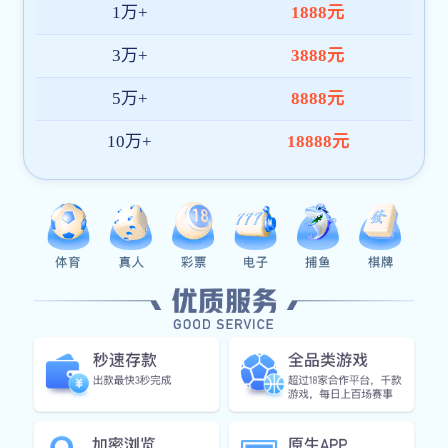
1、球队的艰辛历程
长春女足自成立以来，一直面临着重重困难。在过去
几年的比赛中，球队经历了多次起伏，但始终没有放
弃追求卓越的信念。队员们在训练中付出了大量汗
水，不断提升自己的技战术水平，力争在每场比赛中
发挥最佳状态。
尤其是在进入本赛季后，球队在伤病、人员调整等方
面遭遇了严峻挑战。然而，正是这些艰难时刻锤炼了
队伍，使得她们更加团结和坚韧。这种拼搏精神成为
了她们能在激烈竞争中脱颖而出的重要因素。
随着时间推移，长春女足逐渐形成了一支经验丰富、
配合默契的队伍。在教练和管理层的共同努力下，她