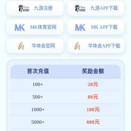
长春女足勇夺足协杯冠军长春
市体育局及足协热烈祝贺球队
辉煌成就
2026-03-31 18:00
80 次阅读
首页
/
体育焦点
长春女足在本赛季的足协杯中表现出色，最终勇夺冠
军，这不仅是球队的辉煌成就，也是长春市体育事业
发展的重要里程碑。本文将从四个方面详细探讨这一
伟大胜利背后的故事，包括球队的艰辛历程、关键球
员的突出表现、教练团队的战略部署以及长春市体育
局与足协给予的支持与祝贺。通过这些方面，我们可
以更全面地理解这场胜利的重要性和深远影响。