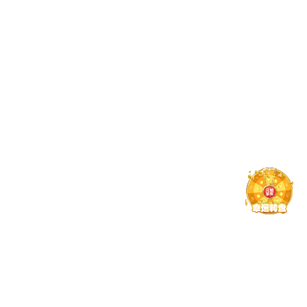
定基础。
这些优秀球员不仅提升了自身水平，也带动了整个团
队的发展。她们用实际行动证明，坚持努力就会有回
报，个人与团队之间形成良性互动，共同创造辉煌成
就。这些闪耀的人物必将成为年轻一代女足球员心目
中的榜样。
3、教练团队的战略部署
教练团队在本次赛事中的作用不可忽视。他们针对每
一个对手制定详细战术，不仅分析对方优缺点，还根
据自身情况进行灵活调整。正是这种精细化管理，使
得长春女足能够在不同风格的对抗中游刃有余。
教练还注重培养队员间默契，通过日常训练加强配