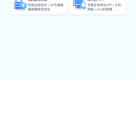
更重要的是，泰拉恰诺与防线其他球员之间建立了良
好的默契。他能够迅速理解后卫们的意图，并通过指
挥来组织防守，这种沟通能力让整个球队在防守端更
加协调一致。因此，他不仅是一名优秀的门将，更是
团队中的领袖之一。
2、续约对球队稳定性的贡献
球队管理层深知，一个强大的门将在实现战术目标过
程中扮演着不可或缺的角色。续约泰拉恰诺意味着米
兰将继续维持其阵容核心的一致性，从而为未来数年
内形成稳定竞争力奠定基础。这样的决定也显示出俱
乐部对他能力和领导力的充分认可。
与此同时，一位优秀门将留下来，可以有效减少因换
人带来的适应期。新引进门将在初期可能需要时间来