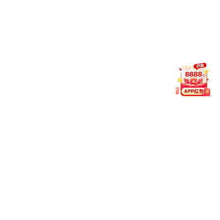
4、个人职业生涯的发展方向
对于泰拉恰诺个人来说，此次续约同样具有深远意
义。他与米兰达成的新合同无疑为他的职业生涯提供
了新的平台，使他有机会继续追逐自己的梦想。在这
个充满变数和挑战的平台上，他可以展示自己独特才
华，并为实现更多荣誉而努力奋斗。
此外，与一家历史悠久且底蕴深厚的豪门俱乐部携
手，也是任何一位职业球员所渴望达到的人生高度。
正是在这样的环境下，才能更好地磨练自己的技术，
提高竞技水平。同时，这样的平台也为他争取国家队
的位置提供了保障，因为国家队教练通常会更加关注
那些在高水平联赛中表现突出的球员。