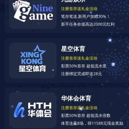
杰伦布朗连续
在2023年NBA赛
过30分，这一壮举不
彩表现，引发了媒体
历史意义以及未来展