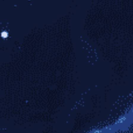
志着年轻一代球员正在崭露头角，与历史上的传奇巨星并驾齐驱
众都有积极作用，因为新鲜血液总会给传统带来冲击与变革。当
动员相信，只要努力，就一定能够书写属于自己的传奇故事。
这项纪录也可能激励更多运动员不断挑战自我，实现个人价值。
环，而杰伦·布朗正是通过实际行动诠释了这一点，对后辈们产
望与期待
若能继续保持目前状态，将成为NBA联赛中的顶级超级明星。他
特点，如果进一步加强身体素质，提高投篮稳定性，那么将极有
尔特人而言，他们需要围绕像布朗这样优秀人才建立更完善的发
，在季后赛即将到来之际，全队需形成更强凝聚力，以应对接下
练组结合实际情况进行综合考量，以最大程度发挥每位球员实力