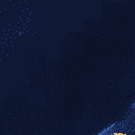
有效带动队友，让整个
现后，被激励着更加努
姆之间逐渐磨合出默
他们有了更多底气与信
所做的不仅是自己的数据
尔特人作为拥有辉煌历
员创造的新纪录，不仅