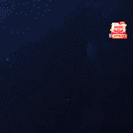
未来赛事中的精彩表
现在正是属于他的璀璨
波士顿凯尔特人团队的
员树立了一座榜样丰
进步。
现梦想。不论遇到何种