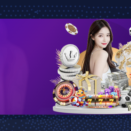
App
关于我们
体育焦点
体育盛事
门体育项目。
容实时更新
。