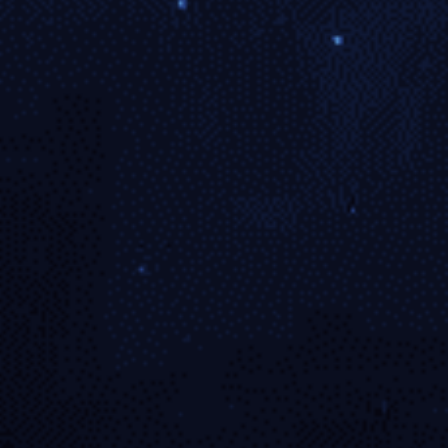
2026-08-08
4.
全靠队友支援迪文岑佐表现平平却助球队取
2026-06-15
5.
米兰难以收回恩昆库转会成本费内巴切报价
2026-03-13
6.
欧足联宣布对拜仁罚款七万欧因球迷在阿森
2026-07-11
7.
恩里克期待摩纳哥对决称将是欧冠级别比赛
2026-07-27
8.
雷霆自媒体分析：马刺是雷霆最大的竞争对
2026-08-05